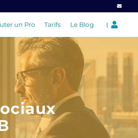
uter un Pro
Tarifs
Le Blog
|
sociaux
2B