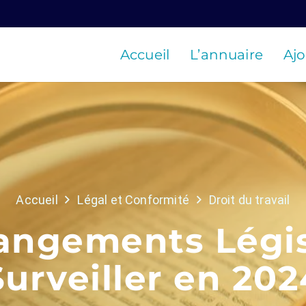
Accueil
L’annuaire
Ajo
Accueil
Légal et Conformité
Droit du travail
angements Législ
Surveiller en 202