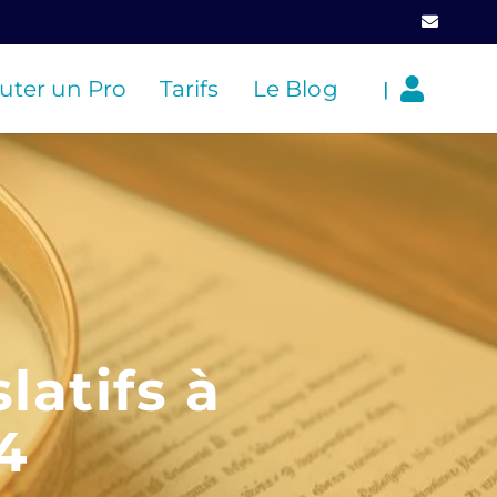
uter un Pro
Tarifs
Le Blog
|
atifs à
4