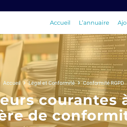
Accueil
L’annuaire
Ajo
Accueil
Légal et Conformité
Conformité RGPD
reurs courantes à
ère de conform