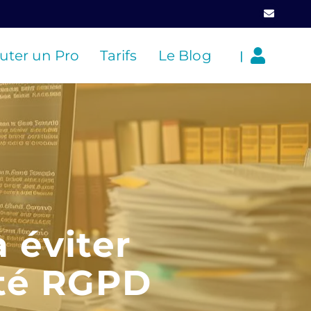
uter un Pro
Tarifs
Le Blog
|
 éviter
ité RGPD