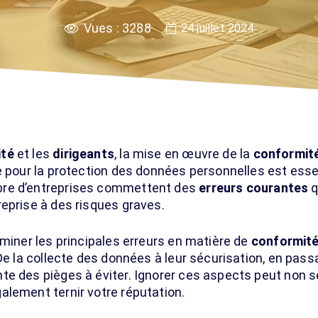
Vues :
3288
24 juillet 2024
ité
et les
dirigeants
, la mise en œuvre de la
conformit
e pour la protection des données personnelles est essen
bre d’entreprises commettent des
erreurs courantes
q
eprise à des risques graves.
aminer les principales erreurs en matière de
conformit
 De la collecte des données à leur sécurisation, en pass
te des pièges à éviter. Ignorer ces aspects peut non 
galement ternir votre réputation.