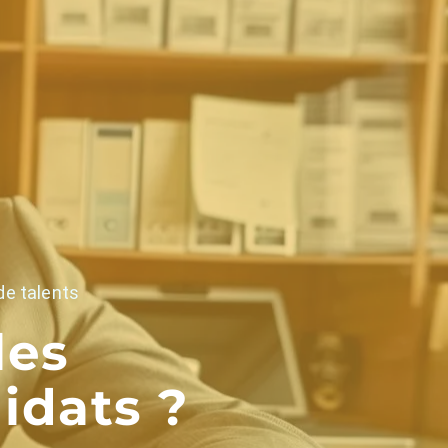
e talents
les
idats ?