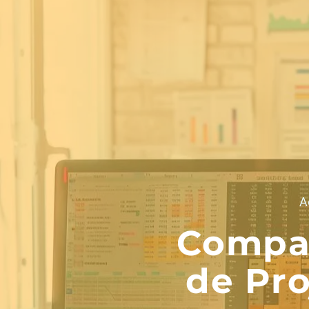
A
Compar
de Pro