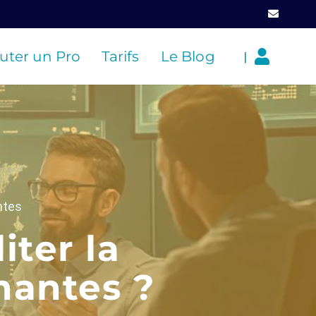
uter un Pro
Tarifs
Le Blog
|
ntes
iter la
nantes ?